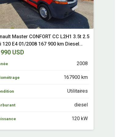
nault Master CONFORT CC L2H1 3.5t 2.5
Renault Clio 4
i 120 E4 01/2008 167 900 km Diesel
75 ENERGY 07/
ëx (85)
Pléhédel (22)
1990 USD
8990 USD
2008
nnée
Année
167900 km
lométrage
Kilométrage
Utilitaires
ndition
Condition
diesel
rburant
Carburant
120 kW
issance
Puissance