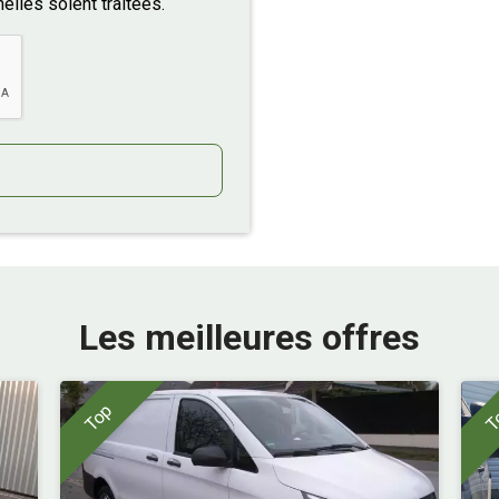
lles soient traitées.
Les meilleures offres
Top
T