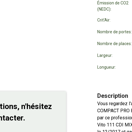
Émission de CO2
(NEDC):
Crit'Air:
Nombre de portes:
Nombre de places:
Largeur:
Longueur:
Description
Vous regardez l
tions, n'hésitez
COMPACT PRO E6
ntacter.
par ce professi
Vito 111 CDI MI
le 12/2017 et ga