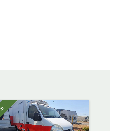
op
Top