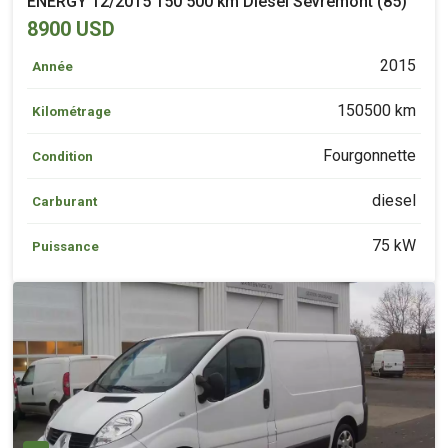
ENERGY 12/2015 150 500 km Diesel Sèvremont (85)
8900 USD
2015
Année
150500 km
Kilométrage
Fourgonnette
Condition
diesel
Carburant
75 kW
Puissance