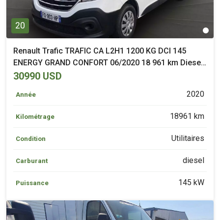
20
Renault Trafic TRAFIC CA L2H1 1200 KG DCI 145
ENERGY GRAND CONFORT 06/2020 18 961 km Diesel
Saint-Malo (35)
30990 USD
2020
Année
18961 km
Kilométrage
Utilitaires
Condition
diesel
Carburant
145 kW
Puissance