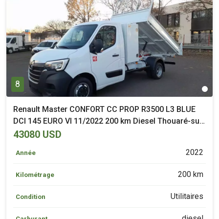
8
Renault Master CONFORT CC PROP R3500 L3 BLUE
DCI 145 EURO VI 11/2022 200 km Diesel Thouaré-sur-
Loire (44)
43080 USD
2022
Année
200 km
Kilométrage
Utilitaires
Condition
diesel
Carburant