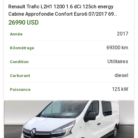
Renault Trafic L2H1 1200 1.6 dCi 125ch energy
Cabine Approfondie Confort Euro6 07/2017 69
300 km Diesel Questembert (56)
26990 USD
2017
Année
69300 km
Kilométrage
Utilitaires
Condition
diesel
Carburant
125 kW
Puissance