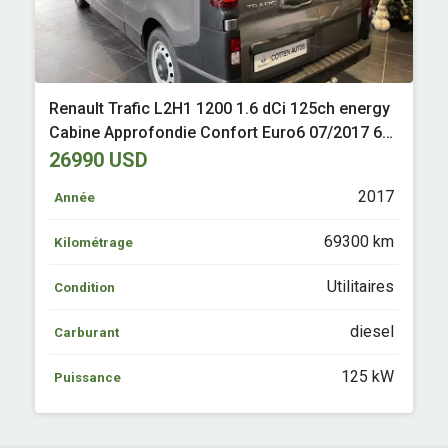
Renault Trafic L2H1 1200 1.6 dCi 125ch energy
Cabine Approfondie Confort Euro6 07/2017 69
300 km Diesel Questembert (56)
26990 USD
2017
Année
69300 km
Kilométrage
Utilitaires
Condition
diesel
Carburant
125 kW
Puissance