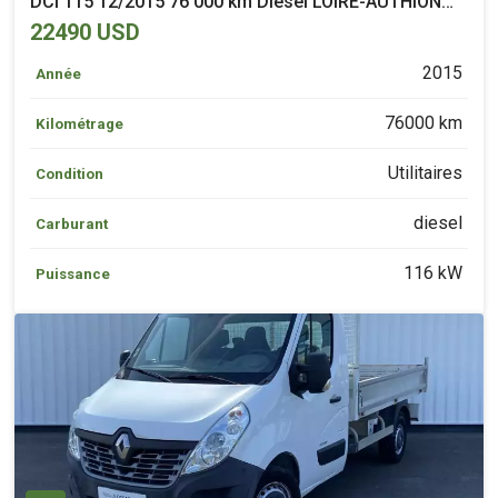
DCI 115 12/2015 76 000 km Diesel LOIRE-AUTHION
(49)
22490 USD
2015
Année
76000 km
Kilométrage
Utilitaires
Condition
diesel
Carburant
116 kW
Puissance