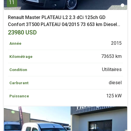
11
Renault Master PLATEAU L2 2.3 dCi 125ch GD
Confort 3T500 PLATEAU 04/2015 73 653 km Diesel
Gorges (44)
23980 USD
2015
Année
73653 km
Kilométrage
Utilitaires
Condition
diesel
Carburant
125 kW
Puissance