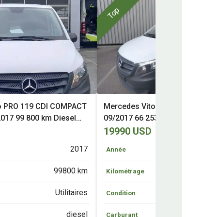
Top
o PRO 119 CDI COMPACT
Mercedes Vito 109 CDI EXTRA
017 99 800 km Diesel
09/2017 66 253 km Diesel Lane
)
(56)
19990 USD
2017
Année
99800 km
66
Kilométrage
Utilitaires
Ut
Condition
diesel
Carburant