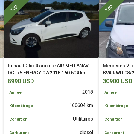
Top
Top
Renault Clio 4 societe AIR MEDIANAV
Mercedes Vit
DCI 75 ENERGY 07/2018 160 604 km
BVA RWD 08/2
Diesel Pléhédel (22)
Gouesnou (29
8990 USD
30900 USD
2018
Année
Année
160604 km
Kilométrage
Kilométrage
Utilitaires
Condition
Condition
diesel
Carburant
Carburant