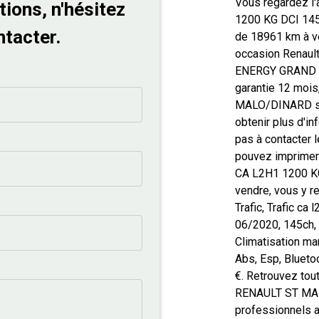
Vous regardez l
tions, n'hésitez
1200 KG DCI 14
ntacter.
de 18961 km à ve
occasion Renaul
ENERGY GRAND CO
garantie 12 moi
MALO/DINARD situ
obtenir plus d'in
pas à contacter 
pouvez imprimer 
CA L2H1 1200 
vendre, vous y re
Trafic, Trafic ca
06/2020, 145ch, 
Climatisation ma
Abs, Esp, Blueto
€. Retrouvez tou
RENAULT ST MAL
professionnels 