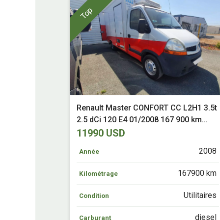
Top
Renault Master CONFORT CC L2H1 3.5t
2.5 dCi 120 E4 01/2008 167 900 km
Diesel Coëx (85)
11990 USD
2008
Année
167900 km
Kilométrage
Utilitaires
Condition
diesel
Carburant