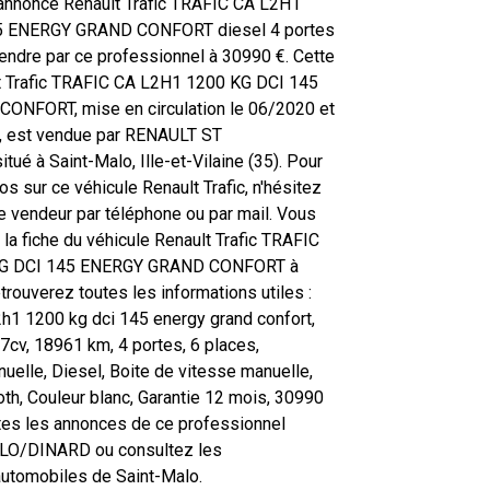
'annonce Renault Trafic TRAFIC CA L2H1
5 ENERGY GRAND CONFORT diesel 4 portes
ndre par ce professionnel à 30990 €. Cette
t Trafic TRAFIC CA L2H1 1200 KG DCI 145
NFORT, mise en circulation le 06/2020 et
s, est vendue par RENAULT ST
é à Saint-Malo, Ille-et-Vilaine (35). Pour
fos sur ce véhicule Renault Trafic, n'hésitez
le vendeur par téléphone ou par mail. Vous
la fiche du véhicule Renault Trafic TRAFIC
KG DCI 145 ENERGY GRAND CONFORT à
trouverez toutes les informations utiles :
 l2h1 1200 kg dci 145 energy grand confort,
7cv, 18961 km, 4 portes, 6 places,
nuelle, Diesel, Boite de vitesse manuelle,
oth, Couleur blanc, Garantie 12 mois, 30990
tes les annonces de ce professionnel
O/DINARD ou consultez les
automobiles de Saint-Malo.