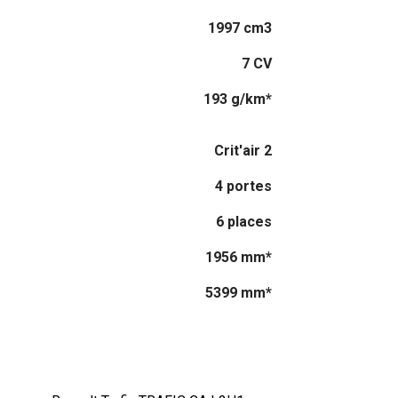
1997 cm3
7 CV
193 g/km*
Crit'air 2
4 portes
6 places
1956 mm*
5399 mm*